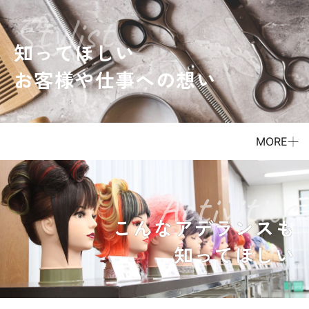
Stylist
知ってほしい
お客様や仕事への想い
MORE
Activities
こんなアデランスも
知ってほしい